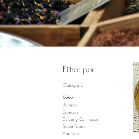
Filtrar por
Categoría
Todos
Botanas
Especias
Dulces y Confitados
Super Foods
Abarrotes