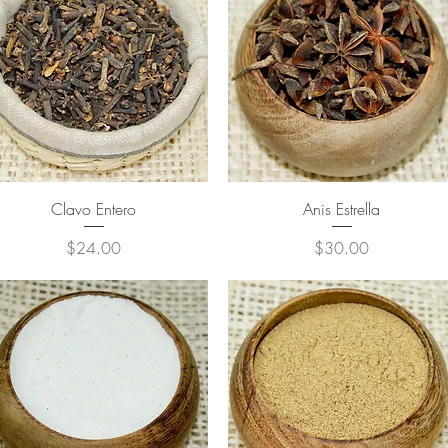
Clavo Entero
Anis Estrella
Precio
Precio
$24.00
$30.00