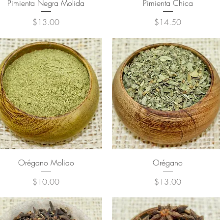
Pimienta Negra Molida
Pimienta Chica
Precio
Precio
$13.00
$14.50
Orégano Molido
Orégano
Precio
Precio
$10.00
$13.00