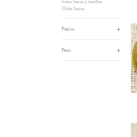
Frutos Secos y Semillas
Chiles Secos
Precio
5 MXN
340 MXN
Peso
1 kg
100 gramos
200 gramos
250 gramos
500 gramos
750 gramos