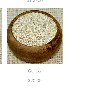
Precio
$100.00
Quinoa
Precio
$20.00