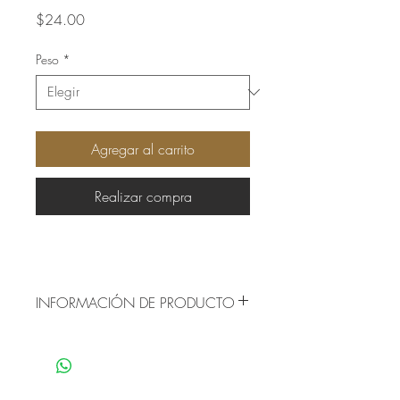
Precio
$24.00
Peso
*
Agregar al carrito
Realizar compra
INFORMACIÓN DE PRODUCTO
Origen: México
Presentación: Bulto o a Granel
Especia entera utilizada para la
elaboración de alimentos. Producto