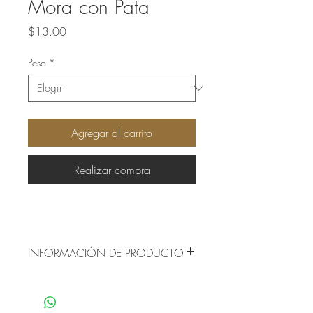
Mora con Pata
Precio
$13.00
Peso
*
Agregar al carrito
Realizar compra
INFORMACIÓN DE PRODUCTO
Origen: México
Presentación: Bulto o a Granel
Chile seco de origen nacional utilizado