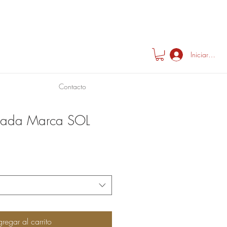
Iniciar sesió
Contacto
lada Marca SOL
regar al carrito