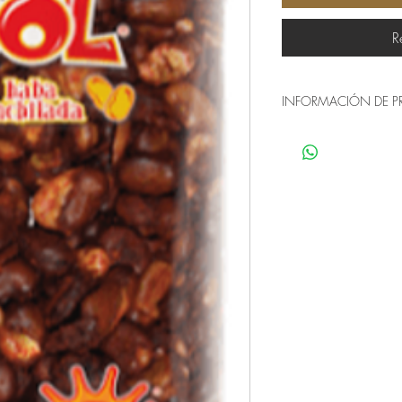
R
INFORMACIÓN DE 
Origen: México
Presentación: Caja o
Haba Frita con cáscara
contiene azúcar.