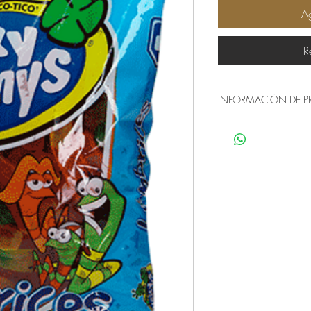
Ag
R
INFORMACIÓN DE 
Origen: México
Presentación: Caja o
Gomas de grenetina en
procesado, contiene a