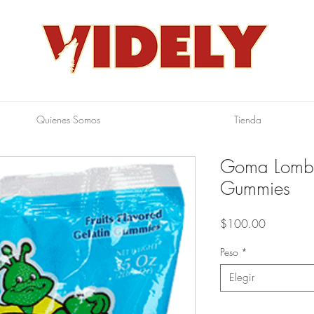
Quienes Somos
Tienda
Goma Lombr
Gummies
Precio
$100.00
Peso
*
Elegir