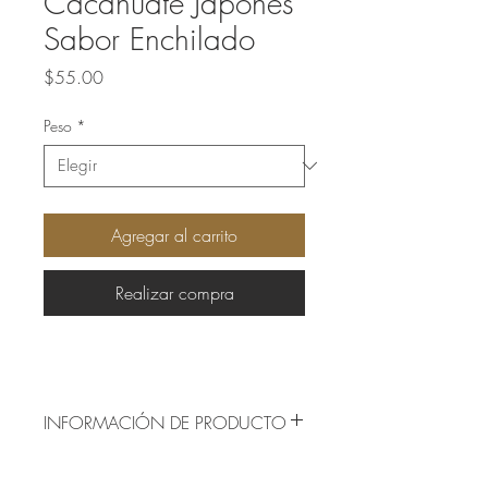
Cacahuate Japonés
Sabor Enchilado
Precio
$55.00
Peso
*
Agregar al carrito
Realizar compra
INFORMACIÓN DE PRODUCTO
Origen: México
Presentación: Caja o en bolsa