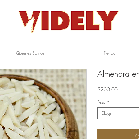
Quienes Somos
Tienda
Almendra en
Precio
$200.00
Peso
*
Elegir
Ag