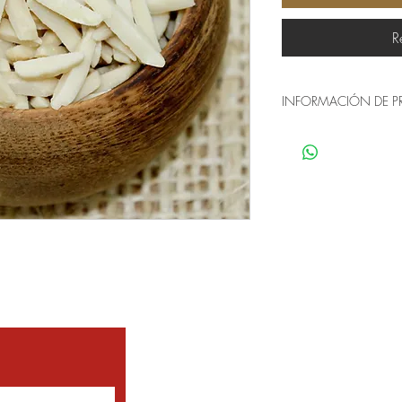
R
INFORMACIÓN DE 
Origen: Estados Unido
Presentación: Caja o
Fruto seco cortado en t
elaboración de alimen
añadida.
©2020 V